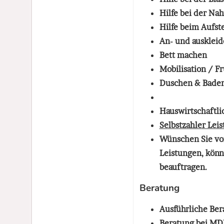
Hilfe bei der N
Hilfe beim Aufst
An- und ausklei
Bett machen
Mobilisation / 
Duschen & Baden
Hauswirtschaftli
Selbstzahler Lei
Wünschen Sie von
Leistungen, könn
beauftragen.
Beratung
Ausführliche
Ber
Beratung bei
MDK