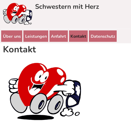
Direkt zum Inhalt
Schwestern mit Herz
Über uns
Leistungen
Anfahrt
Kontakt
Datenschutz
Kontakt